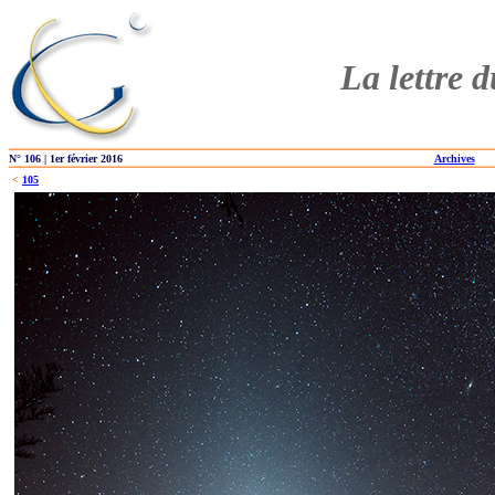
La lettre 
N° 106 | 1er février 2016
Archives
<
105