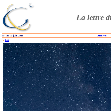
La lettre 
N° 149 | 3 juin 2019
Archives
<
148