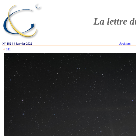
La lettre 
N° 182 | 4 janvier 2022
Archives
<
181