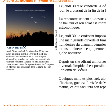
30 et 31 décembre | Vénus et fin croissant
Le jeudi 30 et le vendredi 31 d
jour, le croissant de la fin de 
La rencontre se tient au-dessus 
de hauteur et son éclat est imp
astronomique.
Le jeudi 30, le croissant imposan
une main grande ouverte et bras
huit degrés du diamant vénusien.
moins lumineux, ce qui permet d
Jeudi 30 et vendredi 31 décembre 2010, une
globe nocturne.
heure et demie avant le lever du Soleil, un
croissant lunaire de moins en moins épais
descend les marches de l’aube sur la droite du
Depuis un site offrant un horiz
diamant vénusien. Depuis les meilleurs sites,
vous pouvez tenter de repérer Antarès du Scorpion
hivernale limpide, il est possib
et Mercure qui se hissent dans la clarté du jour
l’aplomb de Vénus.
naissant.
Quelques minutes plus tard, alo
l’horizon, guettez l’arrivée de
matins, ce qui facilitera son rep
er