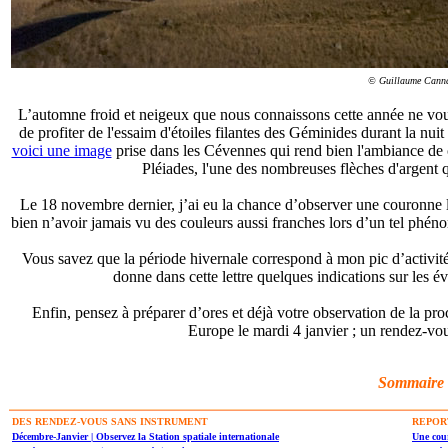
© Guillaume Cann
L’automne froid et neigeux que nous connaissons cette année ne vous 
de profiter de l'essaim d'étoiles filantes des Géminides durant la nui
voici une image
prise dans les Cévennes qui rend bien l'ambiance de c
Pléiades, l'une des nombreuses flèches d'argent qui
Le 18 novembre dernier, j’ai eu la chance d’observer une couronne l
bien n’avoir jamais vu des couleurs aussi franches lors d’un tel phéno
Vous savez que la période hivernale correspond à mon pic d’activit
donne dans cette lettre quelques indications sur les é
Enfin, pensez à préparer d’ores et déjà votre observation de la pr
Europe le mardi 4 janvier ; un rendez-v
Sommaire
DES RENDEZ-VOUS SANS INSTRUMENT
REPOR
Décembre-Janvier | Observez la Station spatiale internationale
Une cour