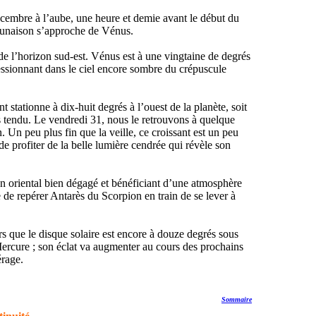
écembre à l’aube, une heure et demie avant le début du
la lunaison s’approche de Vénus.
de l’horizon sud-est. Vénus est à une vingtaine de degrés
ressionnant dans le ciel encore sombre du crépuscule
t stationne à dix-huit degrés à l’ouest de la planète, soit
 tendu. Le vendredi 31, nous le retrouvons à quelque
 Un peu plus fin que la veille, ce croissant est un peu
e profiter de la belle lumière cendrée qui révèle son
on oriental bien dégagé et bénéficiant d’une atmosphère
le de repérer Antarès du Scorpion en train de se lever à
rs que le disque solaire est encore à douze degrés sous
 Mercure ; son éclat va augmenter au cours des prochains
érage.
Sommaire