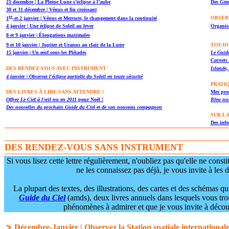
21 décembre | La Pleine Lune s’éclipse à l’aube
Des Gém
30 et 31 décembre | Vénus et fin croissant
er
OBSER
1
et 2 janvier | Vénus et Mercure, le changement dans la continuité
4 janvier | Une éclipse de Soleil au lever
Organise
8 et 9 janvier | Élongations maximales
9 et 10 janvier | Jupiter et Uranus au clair de la Lune
TOUJO
15 janvier | Un œuf sous les Pléiades
Le Guide
Carnets 
DES RENDEZ-VOUS AVEC INSTRUMENT
Islande,
4 janvier | Observez l'éclipse partielle du Soleil en toute sécurité
PRATI
DES LIVRES À LIRE SANS ATTENDRE !
Mes pro
Offrez Le Ciel à l'œil nu en 2011
pour Noël !
Bleu nu
Des nouvelles du prochain Guide du Ciel et de son nouveau compagnon
SUR LA
Des infos
DES RENDEZ-VOUS SANS INSTRUMENT
Si vous lisez cette lettre régulièrement, n'oubliez pas qu'elle ne con
ne les connaissez pas déjà, je vous invite à les d
La plupart des textes, des illustrations, des cartes et des schémas qu
Guide du Ciel
(amds), deux livres annuels dans lesquels vous tro
phénomènes à admirer et que je vous invite à découv
Décembre-Janvier | Observez la Station spatiale international