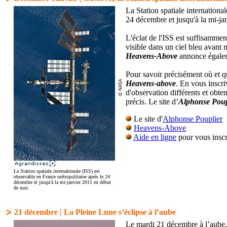
La Station spatiale internationa
24 décembre et jusqu'à la mi-ja
L'éclat de l'ISS est suffisammen
visible dans un ciel bleu avant 
Heavens-Above
annonce égalem
Pour savoir précisément où et qu
Heavens-above
. En vous inscri
d'observation différents et obte
précis. Le site d’
Alphonse Poup
Le site d'
Alphonse Pouplier
Heavens-Above
Aide en ligne
pour vous inscr
La Station spatiale internationale (ISS) est
observable en France métropolitaine après le 24
décembre et jusqu'à la mi-janvier 2011 en début
de nuit.
21 décembre | La Pleine Lune s’éclipse à l’aube
Le mardi 21 décembre à l’aube, 