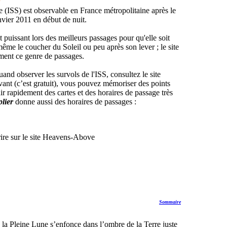
le (ISS) est observable en France métropolitaine après le
nvier 2011 en début de nuit.
t puissant lors des meilleurs passages pour qu'elle soit
même le coucher du Soleil ou peu après son lever ; le site
ent ce genre de passages.
and observer les survols de l'ISS, consultez le site
vant (c’est gratuit), vous pouvez mémoriser des points
nir rapidement des cartes et des horaires de passage très
lier
donne aussi des horaires de passages :
ire sur le site Heavens-Above
Sommaire
la Pleine Lune s’enfonce dans l’ombre de la Terre juste