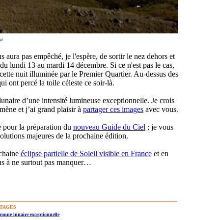
at
aura pas empêché, je l'espère, de sortir le nez dehors et
t du lundi 13 au mardi 14 décembre. Si ce n'est pas le cas,
ette nuit illuminée par le Premier Quartier. Au-dessus des
 ont percé la toile céleste ce soir-là.
unaire d’une intensité lumineuse exceptionnelle. Je crois
mène et j’ai grand plaisir à
partager ces images
avec vous.
é pour la préparation du
nouveau Guide du Ciel
; je vous
volutions majeures de la prochaine édition.
ochaine
éclipse partielle de Soleil visible en France
et en
ous à ne surtout pas manquer…
TAGES
onne lunaire exceptionnelle