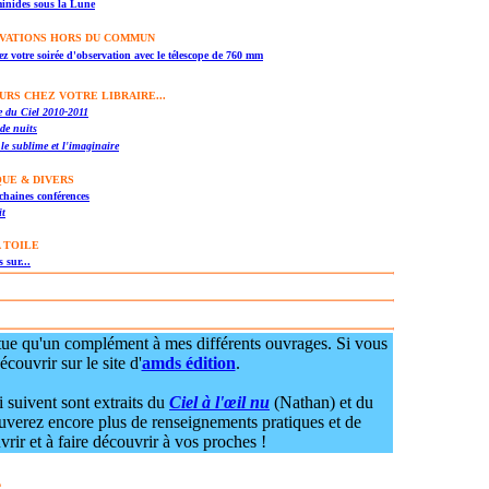
inides sous la Lune
VATIONS HORS DU COMMUN
z votre soirée d'observation avec le télescope de 760 mm
URS CHEZ VOTRE LIBRAIRE...
 du Ciel 2010-2011
de nuits
 le sublime et l'imaginaire
QUE & DIVERS
chaines conférences
it
 TOILE
 sur...
stitue qu'un complément à mes différents ouvrages. Si vous
écouvrir sur le site d'
amds édition
.
i suivent sont extraits du
Ciel à l'œil nu
(Nathan) et du
uverez encore plus de renseignements pratiques et de
rir et à faire découvrir à vos proches !
e