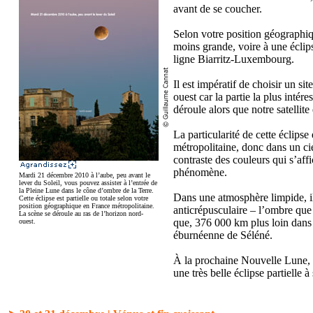
avant de se coucher.
Selon votre position géographiqu
moins grande, voire à une éclips
ligne Biarritz-Luxembourg.
Il est impératif de choisir un si
ouest car la partie la plus intére
déroule alors que notre satellite 
La particularité de cette éclipse
métropolitaine, donc dans un cie
contraste des couleurs qui s’affi
phénomène.
Mardi 21 décembre 2010 à l’aube, peu avant le
lever du Soleil, vous pouvez assister à l’entrée de
la Pleine Lune dans le cône d’ombre de la Terre.
Dans une atmosphère limpide, il
Cette éclipse est partielle ou totale selon votre
position géographique en France métropolitaine.
anticrépusculaire – l’ombre que
La scène se déroule au ras de l’horizon nord-
que, 376 000 km plus loin dans 
ouest.
éburnéenne de Séléné.
À la prochaine Nouvelle Lune, le
une très belle éclipse partielle 