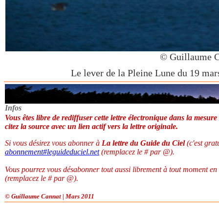
© Guillaume 
Le lever de la Pleine Lune du 19 mars
Infos
Vous êtes libre de rediffuser cette lettre électronique dans la mesure
citez la source avec un lien actif vers la lettre originale.
Si vous désirez vous abonner à
La lettre du Guide du Ciel
(c'est grat
abonnement
#
leguideduciel.net
(remplacez le # par @).
Vous pourrez vous désabonner tout aussi librement à tout moment en
(remplacez le # par @).
© Guillaume Cannat | Mars 2011